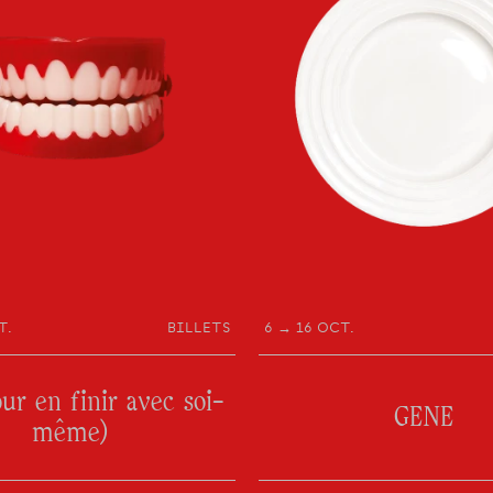
mais qui travaille e
Nous vous invitons 
un espace vivant : 
disponibilité.
À accepter d’être d
À vous laisser trave
Et, peut-être, à y 
T.
BILLETS
6 → 16 OCT.
our en finir avec soi-
GENE
même)