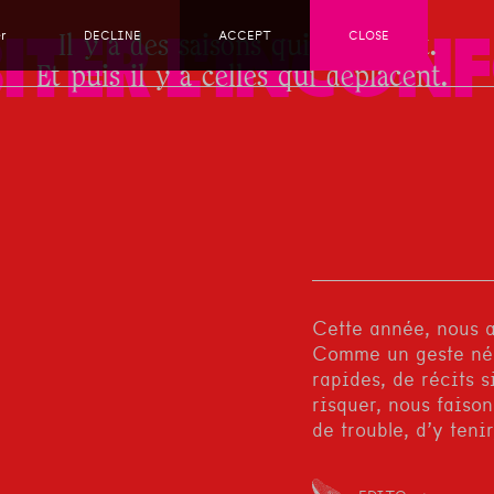
r
DECLINE
ACCEPT
CLOSE
ITER L'INCON
Il y a des saisons qui rassurent.
Et puis il y a celles qui déplacent.
Cette année, nous a
Comme un geste néc
rapides, de récits s
risquer, nous faison
de trouble, d’y teni
Habiter l’inconfort
immédiatement.C’est