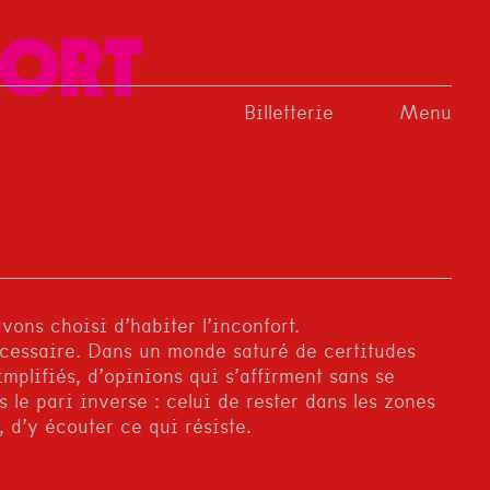
FORT
Billetterie
Menu
vons choisi d’habiter l’inconfort.
essaire. Dans un monde saturé de certitudes
implifiés, d’opinions qui s’affirment sans se
s le pari inverse : celui de rester dans les zones
r, d’y écouter ce qui résiste.
, c’est accepter de ne pas tout comprendre
 consentir à la complexité, à la contradiction, à