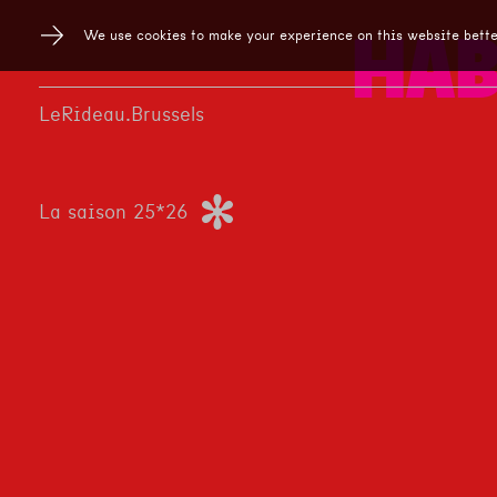
We use cookies to make your experience on this website bette
HAB
LeRideau.Brussels
La saison 25*26