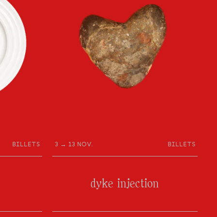
n profondeur.
à entrer dans cette saison comme on entre dans
avec curiosité, avec attention, avec
éplacé·e.
rser.
trouver une forme nouvelle de présence au monde.
BILLETS
3 → 13 NOV.
BILLETS
dyke injection