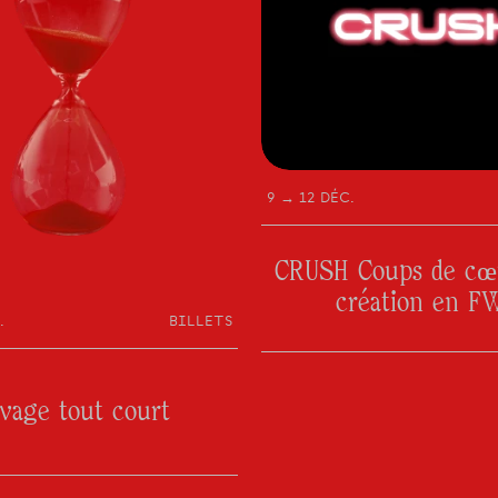
9 → 12 DÉC.
CRUSH Coups de cœu
création en F
.
BILLETS
vage tout court