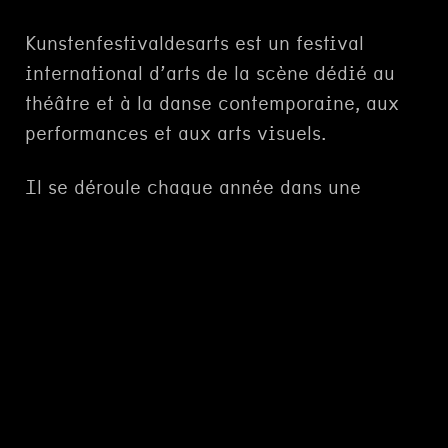
Kunstenfestivaldesarts est un festival
international d’arts de la scène dédié au
théâtre et à la danse contemporaine, aux
performances et aux arts visuels.
Il se déroule chaque année dans une
trentaine de lieux culturels et dans
l’espace public à Bruxelles, pendant trois
semaines en mai.
Contemporain, il accompagne des artistes
confirmé·e·s ou émergent·e·s dans la
création d'œuvres artistiques audacieuses
et ancrées dans notre monde actuel.