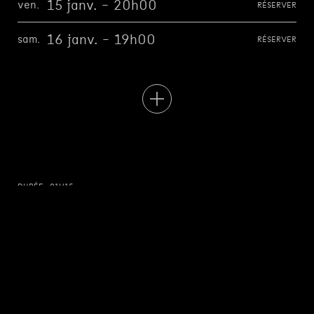
15 janv. - 20h00
ven.
RÉSERVER
16 janv. - 19h00
sam.
RÉSERVER
DURÉE : 01H15
LIEU : LE RIDEAU
CRÉATION
À PARTIR DE 16 ANS
L'instant à saisir, c'est l'obligation