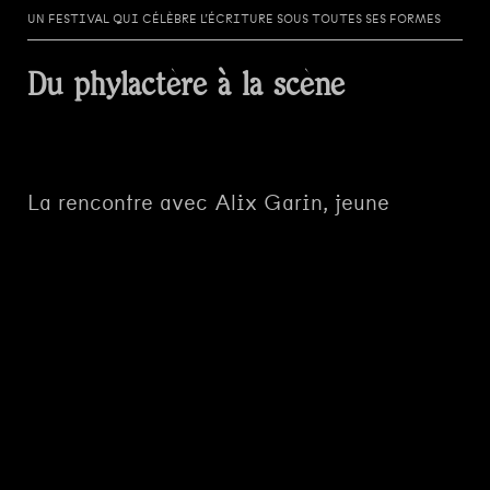
UN FESTIVAL QUI CÉLÈBRE L’ÉCRITURE SOUS TOUTES SES FORMES
Du phylactère à la scène
La rencontre avec Alix Garin, jeune
bédéiste belge, et le coup de cœur pour
son roman graphique
Impénétrable
est à
l’origine de cette édition spéciale BD.
Le premier roman graphique d’Alix
Gardin,
Ne m’oublie pas
, paraît aux
éditions Le Lombard en 2021, il reçoit
plusieurs prix et est traduit en une dizaine