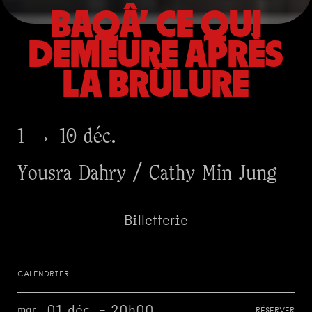
BAQÂ’ CE QUI
DEMEURE APRÈS
LA BRÛLURE
1 → 10 déc.
Yousra Dahry / Cathy Min Jung
Billetterie
CALENDRIER
01 déc. - 20h00
mar.
RÉSERVER