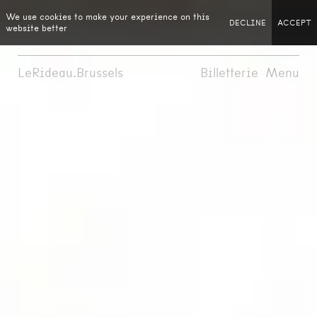
We use cookies to make your experience on this
DECLINE
ACCEPT
website better
LeRideau.Brussels
Billetterie
Menu