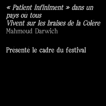
« Patient infiniment » dans un
pays où tous
Vivent sur les braises de la Colère
Mahmoud Darwich
Présenté le cadre du festival
CRUSH
⎯
Coups de cœur de la
création en Fédération Wallonie-
Bruxelles
L’écriture de la série documentaire
Décris-