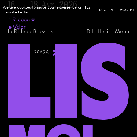
16 → 18 Avr. 2026
We use cookies to make your experience on this
DECLINE
ACCEPT
website better
LeRideau.Brussels
Billetterie
Menu
La saison 25*26