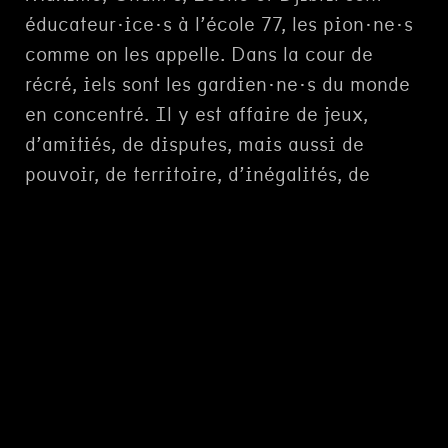
éducateur·ice·s à l’école 77, les pion·ne·s
comme on les appelle. Dans la cour de
récré, iels sont les gardien·ne·s du monde
en concentré. Il y est affaire de jeux,
d’amitiés, de disputes, mais aussi de
pouvoir, de territoire, d’inégalités, de
justice et d’injustice. A force de patience,
d’écoute, de générosité et de créativité,
iels emmèneront les élèves dans une
épopée humaine hors du commun.
Et si ces hommes et femmes qui
transmettent sens et valeurs à nos enfants,
étaient des super-héros aux super-
pouvoirs.