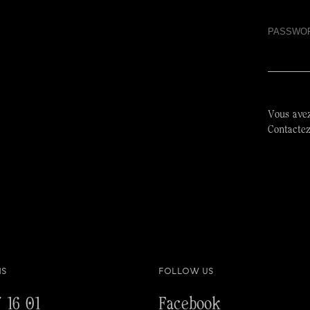
Vous avez
Contacte
Accèder à
NS
FOLLOW US
 16 01
Facebook